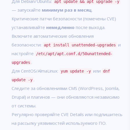
Для Debian/Ubuntu:
apt update && apt upgrade -y
— запускайте
минимум раз в месяц
.
Критические патчи безопасности (помечены CVE)
устанавливайте
немедленно
после выхода.
Включите автоматические обновления
безопасности:
и
apt install unattended-upgrades
настройте
/etc/apt/apt.conf.d/50unattended-
.
upgrades
Для CentOS/AlmaLinux:
или
yum update -y
dnf
.
update -y
Следите за обновлениями CMS (WordPress, Joomla,
Drupal) и плагинов — они обновляются независимо
от системы.
Регулярно проверяйте
CVE Details
или подпишитесь
на рассылку уязвимостей используемого ПО.