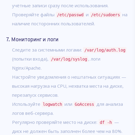
учётные записи сразу после использования.
Проверяйте файлы
и
на
/etc/passwd
/etc/sudoers
наличие посторонних пользователей.
7. Мониторинг и логи
Следите за системными логами:
/var/log/auth.log
(попытки входа),
, логи
/var/log/syslog
Nginx/Apache.
Настройте уведомления о нештатных ситуациях —
высокая нагрузка на CPU, нехватка места на диске,
перезапуск сервисов.
Используйте
или
для анализа
logwatch
GoAccess
логов веб-сервера.
Регулярно проверяйте место на диске:
—
df -h
диск не должен быть заполнен более чем на 80%.