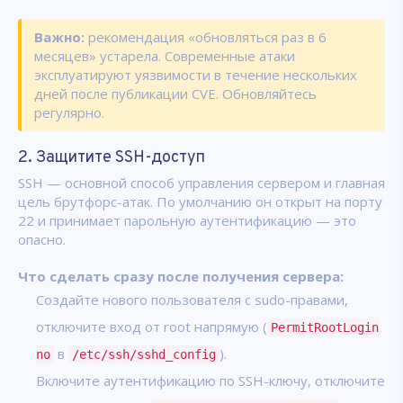
Важно:
рекомендация «обновляться раз в 6
месяцев» устарела. Современные атаки
эксплуатируют уязвимости в течение нескольких
дней после публикации CVE. Обновляйтесь
регулярно.
2. Защитите SSH-доступ
SSH — основной способ управления сервером и главная
цель брутфорс-атак. По умолчанию он открыт на порту
22 и принимает парольную аутентификацию — это
опасно.
Что сделать сразу после получения сервера:
Создайте нового пользователя с sudo-правами,
отключите вход от root напрямую (
PermitRootLogin
в
).
no
/etc/ssh/sshd_config
Включите аутентификацию по SSH-ключу, отключите