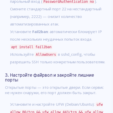
парольный вход (
).
PasswordAuthentication no
Смените стандартный порт 22 на нестандартный
(например, 2222) — снизит количество
автоматизированных атак.
Установите
Fail2ban
: автоматически блокирует IP
после нескольких неудачных попыток входа.
apt install fail2ban
Используйте
в sshd_config, чтобы
AllowUsers
разрешить SSH только конкретным пользователям.
3. Настройте файрвол и закройте лишние
порты
Открытые порты — это открытые двери. Если сервис
не нужен снаружи, его порт должен быть закрыт.
Установите и настройте UFW (Debian/Ubuntu):
ufw
allow 80/tcp && ufw allow 443/tcp && ufw allow